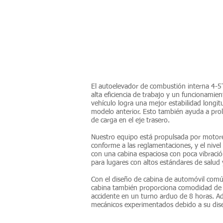
INTRODUCCIÓN
El autoelevador de combustión interna 4-5
alta eficiencia de trabajo y un funcionamien
vehículo logra una mejor estabilidad longit
modelo anterior. Esto también ayuda a prol
de carga en el eje trasero.
Nuestro equipo está propulsada por motore
conforme a las reglamentaciones, y el nive
con una cabina espaciosa con poca vibración,
para lugares con altos estándares de salud 
Con el diseño de cabina de automóvil común
cabina también proporciona comodidad de c
accidente en un turno arduo de 8 horas. A
mecánicos experimentados debido a su diseñ