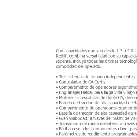
INTRODUCCIÓN
Con capacidades que van desde 1.3 a 2.0 t 
Redlift combina versatilidad con su capacid
reciente, incluye todas las últimas tecnolo
comodidad del operador.
• Tres sistemas de frenado independientes
• Controlador de CA Curtis
• Compartimento de operadores ergonómi
• Engranajes Helicar para larga vida y bajo 
• Motores sin escobillas de doble CA, direcc
• Batería de tracción de alta capacidad de 
• Compartimento de operadores ergonómi
• Batería de tracción de alta capacidad de 48
• Gran visibilidad: a través del mástil de vi
• Transmisión de rueda delantera: a través
• Fácil acceso a los componentes clave: para 
• Parámetros de rendimiento programables: 