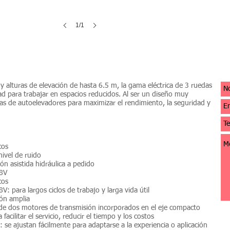
1/1
y alturas de elevación de hasta 6.5 m, la gama eléctrica de 3 ruedas
ad para trabajar en espacios reducidos. Al ser un diseño muy
gías de autoelevadores para maximizar el rendimiento, la seguridad y
cos
nivel de ruido
ión asistida hidráulica a pedido
48V
cos
V: para largos ciclos de trabajo y larga vida útil
sión amplia
 de dos motores de transmisión incorporados en el eje compacto
facilitar el servicio, reducir el tiempo y los costos
se ajustan fácilmente para adaptarse a la experiencia o aplicación